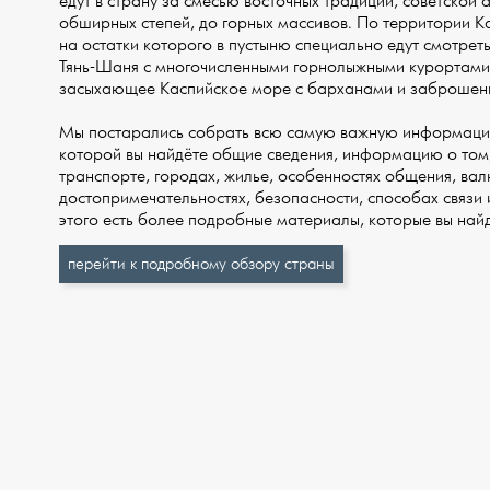
едут в страну за смесью восточных традиций, советской 
обширных степей, до горных массивов. По территории К
на остатки которого в пустыню специально едут смотрет
Тянь-Шаня с многочисленными горнолыжными курортами 
засыхающее Каспийское море с барханами и заброшен
Мы постарались собрать всю самую важную информацию 
которой вы найдёте общие сведения, информацию о том, 
транспорте, городах, жилье, особенностях общения, валю
достопримечательностях, безопасности, способах связи и
этого есть более подробные материалы, которые вы най
перейти к подробному обзору страны