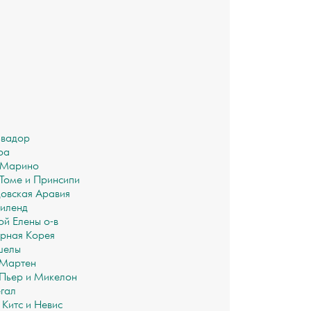
ьвадор
оа
-Марино
Томе и Принсипи
овская Аравия
иленд
ой Елены о-в
рная Корея
шелы
-Мартен
Пьер и Микелон
гал
 Китс и Невис