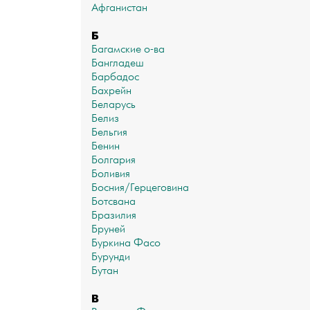
Афганистан
Б
Багамские о-ва
Бангладеш
Барбадос
Бахрейн
Беларусь
Белиз
Бельгия
Бенин
Болгария
Боливия
Босния/Герцеговина
Ботсвана
Бразилия
Бруней
Буркина Фасо
Бурунди
Бутан
В