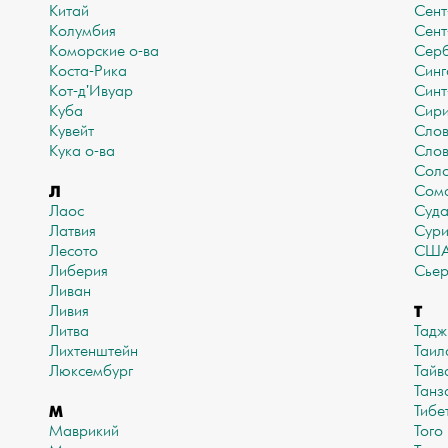
Китай
Сент
Колумбия
Сент
Коморские о-ва
Сер
Коста-Рика
Синг
Кот-д'Ивуар
Синт
Куба
Сир
Кувейт
Слов
Кука о-ва
Слов
Соло
Л
Сом
Лаос
Суд
Латвия
Сур
Лесото
СШ
Либерия
Сьер
Ливан
Т
Ливия
Литва
Тадж
Лихтенштейн
Таил
Люксембург
Тайв
Танз
М
Тибе
Маврикий
Того