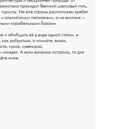
архитектуры и бескрайней природы: от
азахстана проходил Великий шелковый путь,
ь туристы. На юге страны расположен хребет
и альпийскими пейзажами, а на востоке —
ными корабельными базами.
и обобщить её в виде одной статьи, в
как добраться, о климате, визах,
те, кухне, сувенирах,
 соседях. А если вопросы остались, то для
дёте ниже.