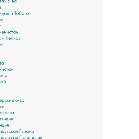
лау о-ва
а
идад и Тобаго
лу
с
менистан
с и Кейкос
ия
да
кистан
ина
вай
рские о-ва
жи
иппины
яндия
нция
цузская Гвиана
цузская Полинезия