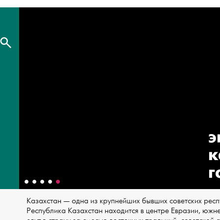
э
к
г
Казахстан — одна из крупнейших бывших советских респу
Республика Казахстан находится в центре Евразии, южн