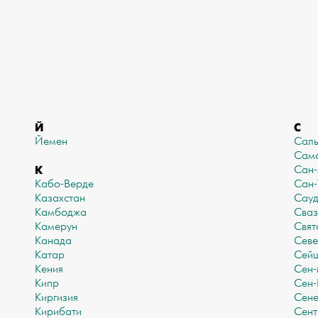
Й
С
Йемен
Сал
Сам
К
Сан
Кабо-Верде
Сан-
Казахстан
Сауд
Камбоджа
Сваз
Камерун
Свят
Канада
Севе
Катар
Сей
Кения
Сен
Кипр
Сен-
Киргизия
Сене
Кирибати
Сент