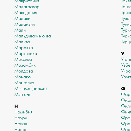
Мавритания
Токе
Мадагаскар
Тонг
Македония
Трин
Малави
Тува
Малайзия
Туни
Мали
Турк
Мальдивские о-ва
Турк
Мальта
Турц
Марокко
У
Мартиника
Мексика
Уган
Мозамбик
Узбе
Молдова
Укра
Монако
Уруг
Монголия
Ф
Мьянма (Бирма)
Мэн о-в
Фаре
Фид
Н
Фил
Намибия
Финл
Науру
Фра
Непал
Фран
Нигер
Фран