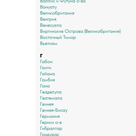
Валлис и Футуна о-ва
Вануату
Великобритания
Венгрия
Венесуэла
Виргинские Острова (Великобритания)
Восточный Тимор
Вьетнам
Г
Габон
Гаити
Гайана
Гамбия
Гана
Гваделупа
Гватемала
Гвинея
Гвинея-Бисау
Германия
Гернси о-в
Гибралтар
Гондурас