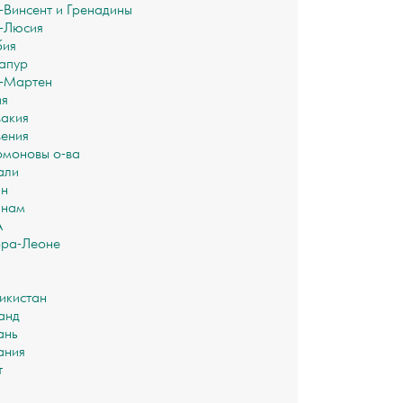
-Винсент и Гренадины
-Люсия
бия
апур
-Мартен
ия
акия
ения
моновы о-ва
али
ан
инам
А
ра-Леоне
икистан
анд
ань
ания
т