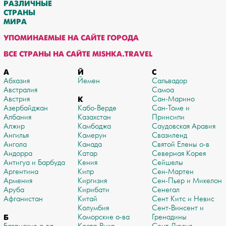
РАЗЛИЧНЫЕ
СТРАНЫ
МИРА
УПОМИНАЕМЫЕ НА САЙТЕ ГОРОДА
ВСЕ СТРАНЫ НА САЙТЕ MISHKA.TRAVEL
А
Й
С
Абхазия
Йемен
Сальвадор
Австралия
Самоа
Австрия
К
Сан-Марино
Азербайджан
Кабо-Верде
Сан-Томе и
Албания
Казахстан
Принсипи
Алжир
Камбоджа
Саудовская Аравия
Ангилья
Камерун
Свазиленд
Ангола
Канада
Святой Елены о-в
Андорра
Катар
Северная Корея
Антигуа и Барбуда
Кения
Сейшелы
Аргентина
Кипр
Сен-Мартен
Армения
Киргизия
Сен-Пьер и Микелон
Аруба
Кирибати
Сенегал
Афганистан
Китай
Сент Китс и Невис
Колумбия
Сент-Винсент и
Б
Коморские о-ва
Гренадины