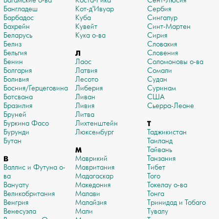
Багамские о-ва
Коста-Рика
Сент-Люсия
Бангладеш
Кот-д'Ивуар
Сербия
Барбадос
Куба
Сингапур
Бахрейн
Кувейт
Синт-Мартен
Беларусь
Кука о-ва
Сирия
Белиз
Словакия
Бельгия
Л
Словения
Бенин
Лаос
Соломоновы о-ва
Болгария
Латвия
Сомали
Боливия
Лесото
Судан
Босния/Герцеговина
Либерия
Суринам
Ботсвана
Ливан
США
Бразилия
Ливия
Сьерра-Леоне
Бруней
Литва
Буркина Фасо
Лихтенштейн
Т
Бурунди
Люксембург
Таджикистан
Бутан
Таиланд
М
Тайвань
В
Маврикий
Танзания
Валлис и Футуна о-
Мавритания
Тибет
ва
Мадагаскар
Того
Вануату
Македония
Токелау о-ва
Великобритания
Малави
Тонга
Венгрия
Малайзия
Тринидад и Тобаго
Венесуэла
Мали
Тувалу