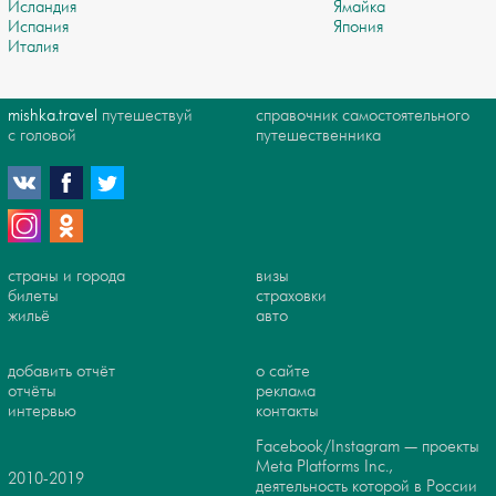
Исландия
Ямайка
Испания
Япония
Италия
mishka.travel
путешествуй
справочник самостоятельного
с головой
путешественника
страны и города
визы
билеты
страховки
жильё
авто
добавить отчёт
о сайте
отчёты
реклама
интервью
контакты
Facebook/Instagram — проекты
Meta Platforms Inc.,
2010-2019
деятельность которой в России