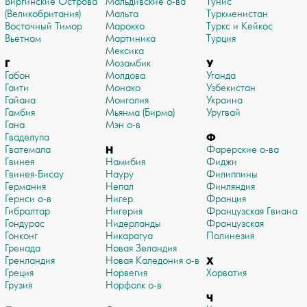
Виргинские Острова
Мальдивские о-ва
Тунис
(Великобритания)
Мальта
Туркменистан
Восточный Тимор
Марокко
Туркс и Кейкос
Вьетнам
Мартиника
Турция
Мексика
Г
Мозамбик
У
Габон
Молдова
Уганда
Гаити
Монако
Узбекистан
Гайана
Монголия
Украина
Гамбия
Мьянма (Бирма)
Уругвай
Гана
Мэн о-в
Гваделупа
Ф
Гватемала
Н
Фарерские о-ва
Гвинея
Намибия
Фиджи
Гвинея-Бисау
Науру
Филиппины
Германия
Непал
Финляндия
Гернси о-в
Нигер
Франция
Гибралтар
Нигерия
Французская Гвиана
Гондурас
Нидерланды
Французская
Гонконг
Никарагуа
Полинезия
Гренада
Новая Зеландия
Гренландия
Новая Каледония о-в
Х
Греция
Норвегия
Хорватия
Грузия
Норфолк о-в
Ч