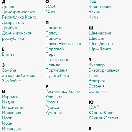
Д
О
Чад
Дания
ОАЭ
Черногория
Демократическая
Оман
Чехия
Республика Конго
Чили
Джерси о-в
П
Джибути
Пакистан
Ш
Доминиканская
Палау
Швейцария
республика
Панама
Швеция
Папуа Новая Гвинея
Шпицберген
Е
Парагвай
Шри-Ланка
Египет
Перу
Питкэрн о-в
Э
З
Польша
Эквадор
Замбия
Португалия
Экваториальная
Западная Сахара
Пуэрто Рико
Гвинея
Зимбабве
Эритрея
Р
Эстония
И
Республика Конго
Эфиопия
Израиль
Реюньон
Индия
Россия
Ю
Индонезия
Руанда
ЮАР
Иордания
Румыния
Южная Корея
Ирак
Южная Осетия
Иран
Ирландия
Я