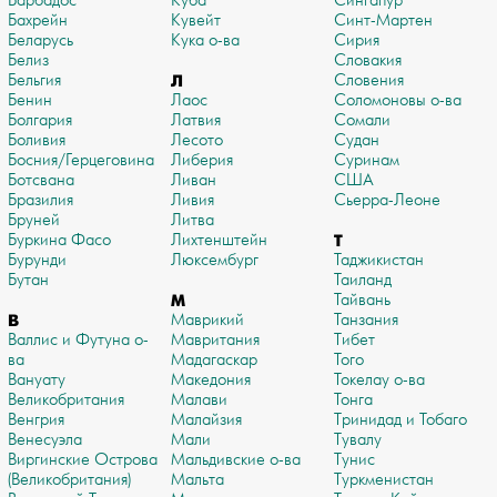
Барбадос
Куба
Сингапур
Бахрейн
Кувейт
Синт-Мартен
Беларусь
Кука о-ва
Сирия
Белиз
Словакия
Бельгия
Л
Словения
Бенин
Лаос
Соломоновы о-ва
Болгария
Латвия
Сомали
Боливия
Лесото
Судан
Босния/Герцеговина
Либерия
Суринам
Ботсвана
Ливан
США
Бразилия
Ливия
Сьерра-Леоне
Бруней
Литва
Буркина Фасо
Лихтенштейн
Т
Бурунди
Люксембург
Таджикистан
Бутан
Таиланд
М
Тайвань
В
Маврикий
Танзания
Валлис и Футуна о-
Мавритания
Тибет
ва
Мадагаскар
Того
Вануату
Македония
Токелау о-ва
Великобритания
Малави
Тонга
Венгрия
Малайзия
Тринидад и Тобаго
Венесуэла
Мали
Тувалу
Виргинские Острова
Мальдивские о-ва
Тунис
(Великобритания)
Мальта
Туркменистан