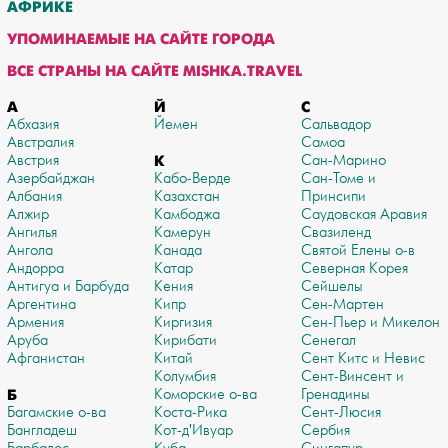
АФРИКЕ
УПОМИНАЕМЫЕ НА САЙТЕ ГОРОДА
ВСЕ СТРАНЫ НА САЙТЕ MISHKA.TRAVEL
А
Й
С
Абхазия
Йемен
Сальвадор
Австралия
Самоа
Австрия
К
Сан-Марино
Азербайджан
Кабо-Верде
Сан-Томе и
Албания
Казахстан
Принсипи
Алжир
Камбоджа
Саудовская Аравия
Ангилья
Камерун
Свазиленд
Ангола
Канада
Святой Елены о-в
Андорра
Катар
Северная Корея
Антигуа и Барбуда
Кения
Сейшелы
Аргентина
Кипр
Сен-Мартен
Армения
Киргизия
Сен-Пьер и Микелон
Аруба
Кирибати
Сенегал
Афганистан
Китай
Сент Китс и Невис
Колумбия
Сент-Винсент и
Б
Коморские о-ва
Гренадины
Багамские о-ва
Коста-Рика
Сент-Люсия
Бангладеш
Кот-д'Ивуар
Сербия