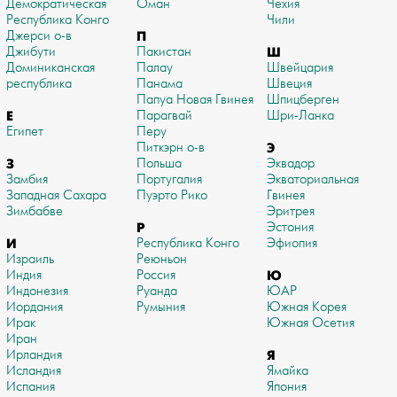
Демократическая
Оман
Чехия
Республика Конго
Чили
Джерси о-в
П
Джибути
Пакистан
Ш
Доминиканская
Палау
Швейцария
республика
Панама
Швеция
Папуа Новая Гвинея
Шпицберген
Е
Парагвай
Шри-Ланка
Египет
Перу
Питкэрн о-в
Э
З
Польша
Эквадор
Замбия
Португалия
Экваториальная
Западная Сахара
Пуэрто Рико
Гвинея
Зимбабве
Эритрея
Р
Эстония
И
Республика Конго
Эфиопия
Израиль
Реюньон
Индия
Россия
Ю
Индонезия
Руанда
ЮАР
Иордания
Румыния
Южная Корея
Ирак
Южная Осетия
Иран
Ирландия
Я
Исландия
Ямайка
Испания
Япония