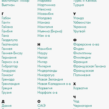
Восточный Тимор
Марокко
Туркс и Кейкос
Вьетнам
Мартиника
Турция
Мексика
Г
Мозамбик
У
Габон
Молдова
Уганда
Гаити
Монако
Узбекистан
Гайана
Монголия
Украина
Гамбия
Мьянма (Бирма)
Уругвай
Гана
Мэн о-в
Гваделупа
Ф
Гватемала
Н
Фарерские о-ва
Гвинея
Намибия
Фиджи
Гвинея-Бисау
Науру
Филиппины
Германия
Непал
Финляндия
Гернси о-в
Нигер
Франция
Гибралтар
Нигерия
Французская Гвиана
Гондурас
Нидерланды
Французская
Гонконг
Никарагуа
Полинезия
Гренада
Новая Зеландия
Гренландия
Новая Каледония о-в
Х
Греция
Норвегия
Хорватия
Грузия
Норфолк о-в
Ч
Д
О
Чад
Дания
ОАЭ
Черногория