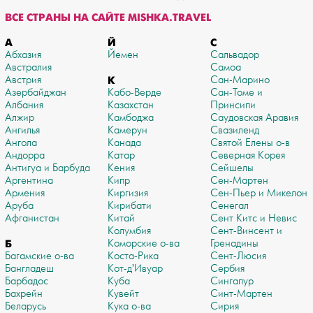
ВСЕ СТРАНЫ НА САЙТЕ MISHKA.TRAVEL
А
Й
С
Абхазия
Йемен
Сальвадор
Австралия
Самоа
Австрия
К
Сан-Марино
Азербайджан
Кабо-Верде
Сан-Томе и
Албания
Казахстан
Принсипи
Алжир
Камбоджа
Саудовская Аравия
Ангилья
Камерун
Свазиленд
Ангола
Канада
Святой Елены о-в
Андорра
Катар
Северная Корея
Антигуа и Барбуда
Кения
Сейшелы
Аргентина
Кипр
Сен-Мартен
Армения
Киргизия
Сен-Пьер и Микелон
Аруба
Кирибати
Сенегал
Афганистан
Китай
Сент Китс и Невис
Колумбия
Сент-Винсент и
Б
Коморские о-ва
Гренадины
Багамские о-ва
Коста-Рика
Сент-Люсия
Бангладеш
Кот-д'Ивуар
Сербия
Барбадос
Куба
Сингапур
Бахрейн
Кувейт
Синт-Мартен
Беларусь
Кука о-ва
Сирия