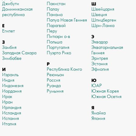
Джибути
Пакистан
Ш
Доминиканская
Палау
Швейцария
республика
Панама
Швеция
Папуа Новая Гвинея
Шпицберген
Е
Парагвай
Шри-Ланка
Египет
Перу
Питкэрн о-в
Э
З
Польша
Эквадор
Замбия
Португалия
Экваториальная
Западная Сахара
Пуэрто Рико
Гвинея
Зимбабве
Эритрея
Р
Эстония
И
Республика Конго
Эфиопия
Израиль
Реюньон
Индия
Россия
Ю
Индонезия
Руанда
ЮАР
Иордания
Румыния
Южная Корея
Ирак
Южная Осетия
Иран
Ирландия
Я
Исландия
Ямайка
Испания
Япония
Италия