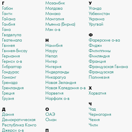
Г
Мозамбик
У
Габон
Молдова
Уганда
Гаити
Монако
Узбекистан
Гайана
Монголия
Украина
Гамбия
Мьянма (Бирма)
Уругвай
Гана
Мэн о-в
Гваделупа
Ф
Гватемала
Н
Фарерские о-ва
Гвинея
Намибия
Фиджи
Гвинея-Бисау
Науру
Филиппины
Германия
Непал
Финляндия
Гернси о-в
Нигер
Франция
Гибралтар
Нигерия
Французская Гвиана
Гондурас
Нидерланды
Французская
Гонконг
Никарагуа
Полинезия
Гренада
Новая Зеландия
Гренландия
Новая Каледония о-в
Х
Греция
Норвегия
Хорватия
Грузия
Норфолк о-в
Ч
Д
О
Чад
Дания
ОАЭ
Черногория
Демократическая
Оман
Чехия
Республика Конго
Чили
Джерси о-в
П