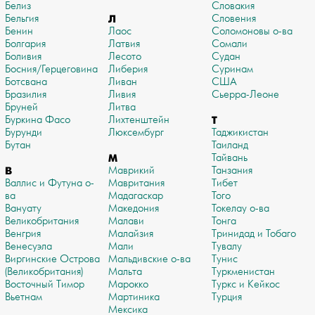
Белиз
Словакия
Бельгия
Л
Словения
Бенин
Лаос
Соломоновы о-ва
Болгария
Латвия
Сомали
Боливия
Лесото
Судан
Босния/Герцеговина
Либерия
Суринам
Ботсвана
Ливан
США
Бразилия
Ливия
Сьерра-Леоне
Бруней
Литва
Буркина Фасо
Лихтенштейн
Т
Бурунди
Люксембург
Таджикистан
Бутан
Таиланд
М
Тайвань
В
Маврикий
Танзания
Валлис и Футуна о-
Мавритания
Тибет
ва
Мадагаскар
Того
Вануату
Македония
Токелау о-ва
Великобритания
Малави
Тонга
Венгрия
Малайзия
Тринидад и Тобаго
Венесуэла
Мали
Тувалу
Виргинские Острова
Мальдивские о-ва
Тунис
(Великобритания)
Мальта
Туркменистан
Восточный Тимор
Марокко
Туркс и Кейкос
Вьетнам
Мартиника
Турция
Мексика