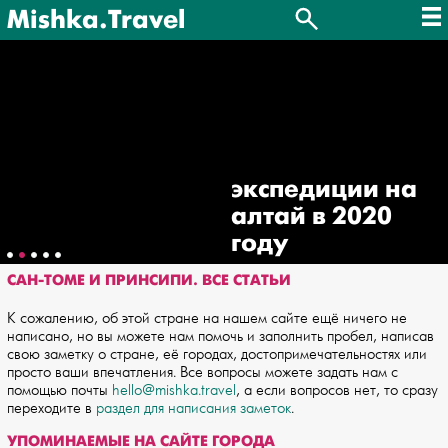
Mishka.Travel
экспедиции на
алтай в 2020
году
САН-ТОМЕ И ПРИНСИПИ. ВСЕ СТАТЬИ
К сожалению, об этой стране на нашем сайте ещё ничего не
написано, но вы можете нам помочь и заполнить пробел, написав
свою заметку о стране, её городах, достопримечательностях или
просто ваши впечатления. Все вопросы можете задать нам с
помощью почты
hello@mishka.travel
, а если вопросов нет, то сразу
переходите в
раздел для написания заметок
.
УПОМИНАЕМЫЕ НА САЙТЕ ГОРОДА