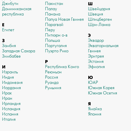
Джибути
Пакистан
Ш
Доминиканская
Палау
Швейцария
республика
Панама
Швеция
Папуа Новая Гвинея
Шпицберген
Е
Парагвай
Шри-Ланка
Египет
Перу
Питкэрн о-в
Э
З
Польша
Эквадор
Замбия
Португалия
Экваториальная
Западная Сахара
Пуэрто Рико
Гвинея
Зимбабве
Эритрея
Р
Эстония
И
Республика Конго
Эфиопия
Израиль
Реюньон
Индия
Россия
Ю
Индонезия
Руанда
ЮАР
Иордания
Румыния
Южная Корея
Ирак
Южная Осетия
Иран
Ирландия
Я
Исландия
Ямайка
Испания
Япония
Италия