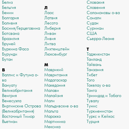
Белиз
Словакия
Бельгия
Л
Словения
Бенин
Лаос
Соломоновы о-ва
Болгария
Латвия
Сомали
Боливия
Лесото
Судан
Босния/Герцеговина
Либерия
Суринам
Ботсвана
Ливан
США
Бразилия
Ливия
Сьерра-Леоне
Бруней
Литва
Буркина Фасо
Лихтенштейн
Т
Бурунди
Люксембург
Таджикистан
Бутан
Таиланд
М
Тайвань
В
Маврикий
Танзания
Валлис и Футуна о-
Мавритания
Тибет
ва
Мадагаскар
Того
Вануату
Македония
Токелау о-ва
Великобритания
Малави
Тонга
Венгрия
Малайзия
Тринидад и Тобаго
Венесуэла
Мали
Тувалу
Виргинские Острова
Мальдивские о-ва
Тунис
(Великобритания)
Мальта
Туркменистан
Восточный Тимор
Марокко
Туркс и Кейкос
Вьетнам
Мартиника
Турция
Мексика