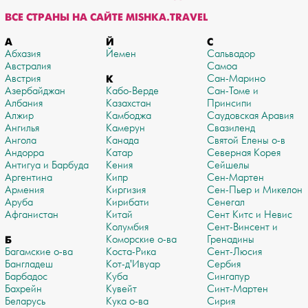
ВСЕ СТРАНЫ НА САЙТЕ MISHKA.TRAVEL
А
Й
С
Абхазия
Йемен
Сальвадор
Австралия
Самоа
Австрия
К
Сан-Марино
Азербайджан
Кабо-Верде
Сан-Томе и
Албания
Казахстан
Принсипи
Алжир
Камбоджа
Саудовская Аравия
Ангилья
Камерун
Свазиленд
Ангола
Канада
Святой Елены о-в
Андорра
Катар
Северная Корея
Антигуа и Барбуда
Кения
Сейшелы
Аргентина
Кипр
Сен-Мартен
Армения
Киргизия
Сен-Пьер и Микелон
Аруба
Кирибати
Сенегал
Афганистан
Китай
Сент Китс и Невис
Колумбия
Сент-Винсент и
Б
Коморские о-ва
Гренадины
Багамские о-ва
Коста-Рика
Сент-Люсия
Бангладеш
Кот-д'Ивуар
Сербия
Барбадос
Куба
Сингапур
Бахрейн
Кувейт
Синт-Мартен
Беларусь
Кука о-ва
Сирия