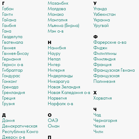
Г
Мозамбик
У
Габон
Молдова
Уганда
Гаити
Монако
Узбекистан
Гайана
Монголия
Украина
Гамбия
Мьянма (Бирма)
Уругвай
Гана
Мэн о-в
Гваделупа
Ф
Гватемала
Н
Фарерские о-ва
Гвинея
Намибия
Фиджи
Гвинея-Бисау
Науру
Филиппины
Германия
Непал
Финляндия
Гернси о-в
Нигер
Франция
Гибралтар
Нигерия
Французская Гвиана
Гондурас
Нидерланды
Французская
Гонконг
Никарагуа
Полинезия
Гренада
Новая Зеландия
Гренландия
Новая Каледония о-в
Х
Греция
Норвегия
Хорватия
Грузия
Норфолк о-в
Ч
Д
О
Чад
Дания
ОАЭ
Черногория
Демократическая
Оман
Чехия
Республика Конго
Чили
Джерси о-в
П