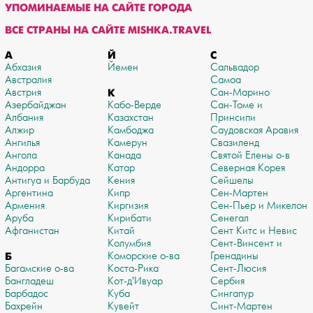
УПОМИНАЕМЫЕ НА САЙТЕ ГОРОДА
ВСЕ СТРАНЫ НА САЙТЕ MISHKA.TRAVEL
А
Й
С
Абхазия
Йемен
Сальвадор
Австралия
Самоа
Австрия
К
Сан-Марино
Азербайджан
Кабо-Верде
Сан-Томе и
Албания
Казахстан
Принсипи
Алжир
Камбоджа
Саудовская Аравия
Ангилья
Камерун
Свазиленд
Ангола
Канада
Святой Елены о-в
Андорра
Катар
Северная Корея
Антигуа и Барбуда
Кения
Сейшелы
Аргентина
Кипр
Сен-Мартен
Армения
Киргизия
Сен-Пьер и Микелон
Аруба
Кирибати
Сенегал
Афганистан
Китай
Сент Китс и Невис
Колумбия
Сент-Винсент и
Б
Коморские о-ва
Гренадины
Багамские о-ва
Коста-Рика
Сент-Люсия
Бангладеш
Кот-д'Ивуар
Сербия
Барбадос
Куба
Сингапур
Бахрейн
Кувейт
Синт-Мартен