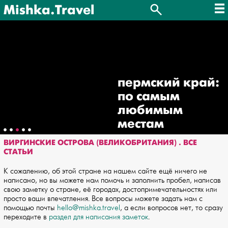
Mishka.Travel
пермский край:
по самым
любимым
местам
ВИРГИНСКИЕ ОСТРОВА (ВЕЛИКОБРИТАНИЯ) . ВСЕ
СТАТЬИ
К сожалению, об этой стране на нашем сайте ещё ничего не
написано, но вы можете нам помочь и заполнить пробел, написав
свою заметку о стране, её городах, достопримечательностях или
просто ваши впечатления. Все вопросы можете задать нам с
помощью почты
hello@mishka.travel
, а если вопросов нет, то сразу
переходите в
раздел для написания заметок
.