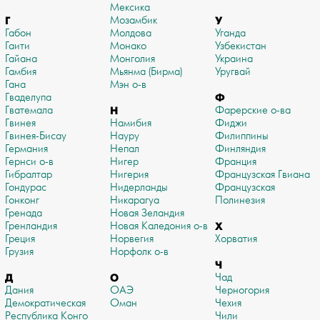
Мексика
Г
Мозамбик
У
Габон
Молдова
Уганда
Гаити
Монако
Узбекистан
Гайана
Монголия
Украина
Гамбия
Мьянма (Бирма)
Уругвай
Гана
Мэн о-в
Гваделупа
Ф
Гватемала
Н
Фарерские о-ва
Гвинея
Намибия
Фиджи
Гвинея-Бисау
Науру
Филиппины
Германия
Непал
Финляндия
Гернси о-в
Нигер
Франция
Гибралтар
Нигерия
Французская Гвиана
Гондурас
Нидерланды
Французская
Гонконг
Никарагуа
Полинезия
Гренада
Новая Зеландия
Гренландия
Новая Каледония о-в
Х
Греция
Норвегия
Хорватия
Грузия
Норфолк о-в
Ч
Д
О
Чад
Дания
ОАЭ
Черногория
Демократическая
Оман
Чехия
Республика Конго
Чили