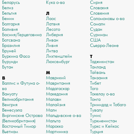
Беларусь
Кука о-ва
Сирия
Белиз
Словакия
Бельгия
Л
Словения
Бенин
Лаос
Соломоновы о-ва
Болгария
Латвия
Сомали
Боливия
Лесото
Судан
Босния/Герцеговина
Либерия
Суринам
Ботсвана
Ливан
США
Бразилия
Ливия
Сьерра-Леоне
Бруней
Литва
Буркина Фасо
Лихтенштейн
Т
Бурунди
Люксембург
Таджикистан
Бутан
Таиланд
М
Тайвань
В
Маврикий
Танзания
Валлис и Футуна о-
Мавритания
Тибет
ва
Мадагаскар
Того
Вануату
Македония
Токелау о-ва
Великобритания
Малави
Тонга
Венгрия
Малайзия
Тринидад и Тобаго
Венесуэла
Мали
Тувалу
Виргинские Острова
Мальдивские о-ва
Тунис
(Великобритания)
Мальта
Туркменистан
Восточный Тимор
Марокко
Туркс и Кейкос
Вьетнам
Мартиника
Турция