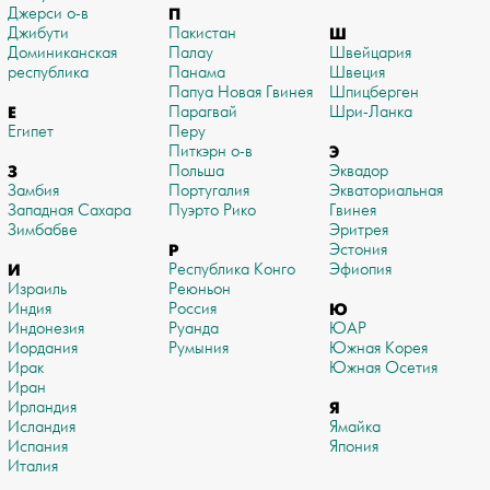
Джерси о-в
П
Джибути
Пакистан
Ш
Доминиканская
Палау
Швейцария
республика
Панама
Швеция
Папуа Новая Гвинея
Шпицберген
Е
Парагвай
Шри-Ланка
Египет
Перу
Питкэрн о-в
Э
З
Польша
Эквадор
Замбия
Португалия
Экваториальная
Западная Сахара
Пуэрто Рико
Гвинея
Зимбабве
Эритрея
Р
Эстония
И
Республика Конго
Эфиопия
Израиль
Реюньон
Индия
Россия
Ю
Индонезия
Руанда
ЮАР
Иордания
Румыния
Южная Корея
Ирак
Южная Осетия
Иран
Ирландия
Я
Исландия
Ямайка
Испания
Япония
Италия