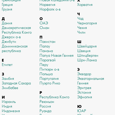
Гренландия
Новая Каледония о-в
Х
Греция
Норвегия
Хорватия
Грузия
Норфолк о-в
Ч
Д
О
Чад
Дания
ОАЭ
Черногория
Демократическая
Оман
Чехия
Республика Конго
Чили
Джерси о-в
П
Джибути
Пакистан
Ш
Доминиканская
Палау
Швейцария
республика
Панама
Швеция
Папуа Новая Гвинея
Шпицберген
Е
Парагвай
Шри-Ланка
Египет
Перу
Питкэрн о-в
Э
З
Польша
Эквадор
Замбия
Португалия
Экваториальная
Западная Сахара
Пуэрто Рико
Гвинея
Зимбабве
Эритрея
Р
Эстония
И
Республика Конго
Эфиопия
Израиль
Реюньон
Индия
Россия
Ю
Индонезия
Руанда
ЮАР