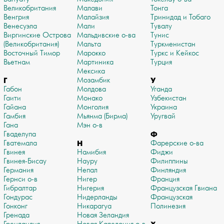
Великобритания
Малави
Тонга
Венгрия
Малайзия
Тринидад и Тобаго
Венесуэла
Мали
Тувалу
Виргинские Острова
Мальдивские о-ва
Тунис
(Великобритания)
Мальта
Туркменистан
Восточный Тимор
Марокко
Туркс и Кейкос
Вьетнам
Мартиника
Турция
Мексика
Г
Мозамбик
У
Габон
Молдова
Уганда
Гаити
Монако
Узбекистан
Гайана
Монголия
Украина
Гамбия
Мьянма (Бирма)
Уругвай
Гана
Мэн о-в
Гваделупа
Ф
Гватемала
Н
Фарерские о-ва
Гвинея
Намибия
Фиджи
Гвинея-Бисау
Науру
Филиппины
Германия
Непал
Финляндия
Гернси о-в
Нигер
Франция
Гибралтар
Нигерия
Французская Гвиана
Гондурас
Нидерланды
Французская
Гонконг
Никарагуа
Полинезия
Гренада
Новая Зеландия