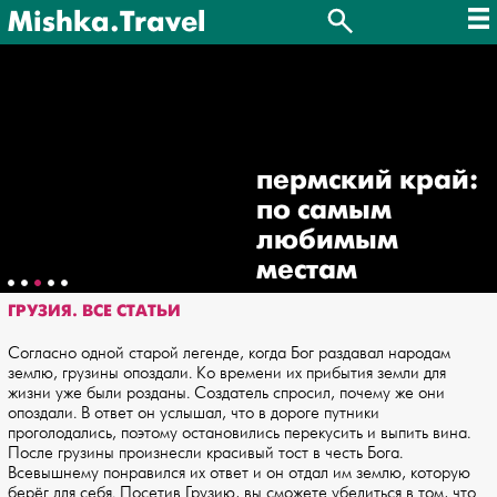
Mishka.Travel
пермский край:
по самым
любимым
местам
ГРУЗИЯ. ВСЕ СТАТЬИ
Согласно одной старой легенде, когда Бог раздавал народам
землю, грузины опоздали. Ко времени их прибытия земли для
жизни уже были розданы. Создатель спросил, почему же они
опоздали. В ответ он услышал, что в дороге путники
проголодались, поэтому остановились перекусить и выпить вина.
После грузины произнесли красивый тост в честь Бога.
Всевышнему понравился их ответ и он отдал им землю, которую
берёг для себя. Посетив Грузию, вы сможете убедиться в том, что