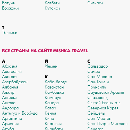
Батуми
Казбеги
Сигнахи
Боржоми
Кутаиси
Т
Тбилиси
ВСЕ СТРАНЫ НА САЙТЕ MISHKA.TRAVEL
А
Й
С
Абхазия
Йемен
Сальвадор
Австралия
Самоа
Австрия
К
Сан-Марино
Азербайджан
Кабо-Верде
Сан-Томе и
Албания
Казахстан
Принсипи
Алжир
Камбоджа
Саудовская Аравия
Ангилья
Камерун
Свазиленд
Ангола
Канада
Святой Елены о-в
Андорра
Катар
Северная Корея
Антигуа и Барбуда
Кения
Сейшелы
Аргентина
Кипр
Сен-Мартен
Армения
Киргизия
Сен-Пьер и Микелон
Аруба
Кирибати
Сенегал