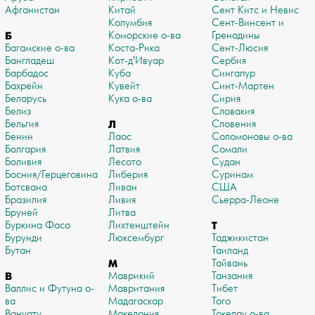
Афганистан
Китай
Сент Китс и Невис
Колумбия
Сент-Винсент и
Б
Коморские о-ва
Гренадины
Багамские о-ва
Коста-Рика
Сент-Люсия
Бангладеш
Кот-д'Ивуар
Сербия
Барбадос
Куба
Сингапур
Бахрейн
Кувейт
Синт-Мартен
Беларусь
Кука о-ва
Сирия
Белиз
Словакия
Бельгия
Л
Словения
Бенин
Лаос
Соломоновы о-ва
Болгария
Латвия
Сомали
Боливия
Лесото
Судан
Босния/Герцеговина
Либерия
Суринам
Ботсвана
Ливан
США
Бразилия
Ливия
Сьерра-Леоне
Бруней
Литва
Буркина Фасо
Лихтенштейн
Т
Бурунди
Люксембург
Таджикистан
Бутан
Таиланд
М
Тайвань
В
Маврикий
Танзания
Валлис и Футуна о-
Мавритания
Тибет
ва
Мадагаскар
Того
Вануату
Македония
Токелау о-ва