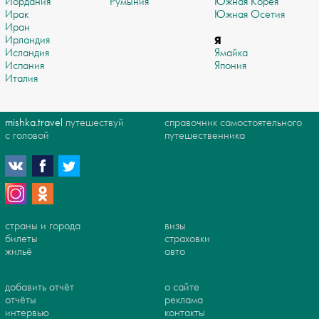
Иордания
Румыния
Южная Корея
Ирак
Южная Осетия
Иран
Ирландия
Я
Исландия
Ямайка
Испания
Япония
Италия
mishka.travel
путешествуй
справочник самостоятельного
с головой
путешественника
страны и города
визы
билеты
страховки
жильё
авто
добавить отчёт
о сайте
отчёты
реклама
интервью
контакты