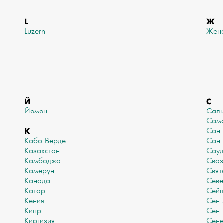
L
Ж
Luzern
Жен
Й
С
Йемен
Сал
Сам
К
Сан
Кабо-Верде
Сан-
Казахстан
Сауд
Камбоджа
Сваз
Камерун
Свят
Канада
Севе
Катар
Сей
Кения
Сен
Кипр
Сен-
Киргизия
Сене