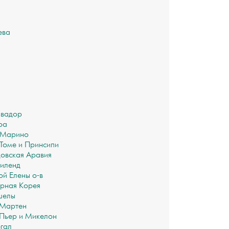
ева
ьвадор
оа
-Марино
Томе и Принсипи
овская Аравия
иленд
ой Елены о-в
рная Корея
шелы
-Мартен
Пьер и Микелон
гал