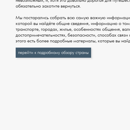
невозможным, и, хотя это довольно дорогая для путешес
обязательно захотите вернуться.
Мы постарались собрать всю самую важную информацию 
которой вы найдёте общие сведения, информацию о том, 
транспорте, городах, жилье, особенностях общения, валю
достопримечательностях, безопасности, способах связи и
этого есть более подробные материалы, которые вы най
перейти к подробному обзору страны