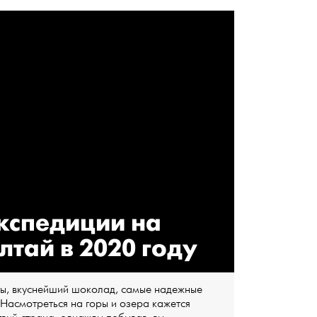
кспедиции на
лтай в 2020 году
ты, вкуснейший шоколад, самые надежные
 Насмотреться на горы и озера кажется